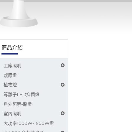
8-3333 將有專人為您服務，謝謝。馥珅是業界原創免封裝LED (WLCSP LED)、覆晶LED、
商品介紹
工廠照明
感應燈
植物燈
等離子LED抑菌燈
戶外照明-路燈
室內照明
大功率1000W-1500W燈