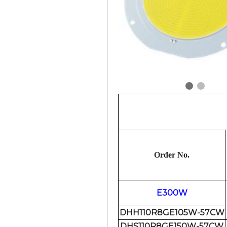
Order No.
E300W
DHH110R8GE105W-57CW
DHS110R8GE150W-57CW