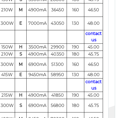
210W
M
4900mA
36450
160
46.50
300W
E
7000mA
43050
130
48.00
contact
us
150W
H
3500mA
29900
190
45.00
210W
S
4900mA
40350
180
45.75
300W
M
6900mA
51300
160
46.50
415W
E
9450mA
58950
130
48.00
contact
us
215W
H
4900mA
41850
190
45.00
300W
S
6900mA
56800
180
45.75