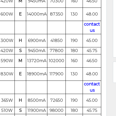
420W
M
9450mA
70300
160
46.50
600W
E
14000mA
87350
130
48.00
contact
us
300W
H
6900mA
41850
190
45.00
420W
S
9450mA
77800
180
45.75
590W
M
13720mA
102000
160
46.50
830W
E
18900mA
117900
130
48.00
contact
us
365W
H
8500mA
72650
190
45.00
510W
S
11900mA
98000
180
45.75