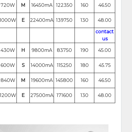
720W
M
16450mA
122350
160
46.50
1000W
E
22400mA
139750
130
48.00
contact
us
430W
H
9800mA
83750
190
45.00
600W
S
14000mA
115250
180
45.75
840W
M
19600mA
145800
160
46.50
1200W
E
27500mA
171600
130
48.00