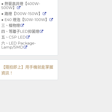
● 熱管高井燈【400W-
500W】
● 路燈【100W-150W】
● E40 燈泡【50W-100W】
三、植物燈
四、等離子LED抑菌燈
五、CSP LED
六、LED Package-
Lamp/SMD
【隨拍即上】用手機就能掌握
資訊！