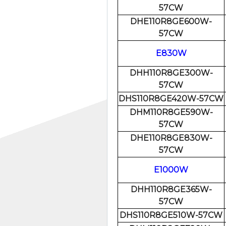
57CW
DHE110R8GE600W-
57CW
E830W
DHH110R8GE300W-
57CW
DHS110R8GE420W-57CW
DHM110R8GE590W-
57CW
DHE110R8GE830W-
57CW
E1000W
DHH110R8GE365W-
57CW
DHS110R8GE510W-57CW