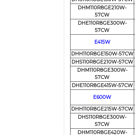
DHM110R8GE210W-
57CW
DHE110R8GE300W-
57CW
E415W
DHH110R8GE150W-57CW
DHS110R8GE210W-57CW
DHM110R8GE300W-
57CW
DHE110R8GE415W-57CW
E600W
DHH110R8GE215W-57CW
DHS110R8GE300W-
57CW
DHM110R8GE420W-