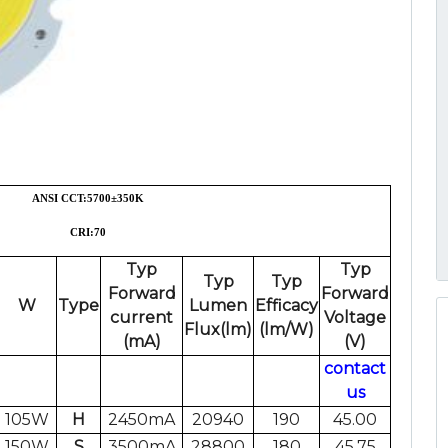
ANSI CCT:5700
±
350K
CRI:70
Typ
Typ
Typ
Typ
Forward
Forward
W
Type
Lumen
Efficacy
current
Voltage
Flux(lm)
(lm/W)
(mA)
(V)
contact
us
105W
H
2450mA
20940
190
45.00
150W
S
3500mA
28800
180
45.75