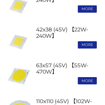
42x38 (45V) 【22W-
240W】
63x57 (45V) 【55W-
470W】
110x110 (45V) 【102W-