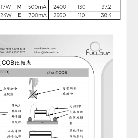
17W
M
500mA
2400
130
37.2
24W
E
700mA
2950
110
38.4