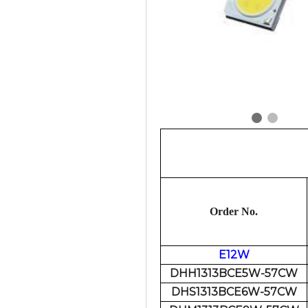
Order No.
E12W
DHH1313BCE5W-57CW
DHS1313BCE6W-57CW