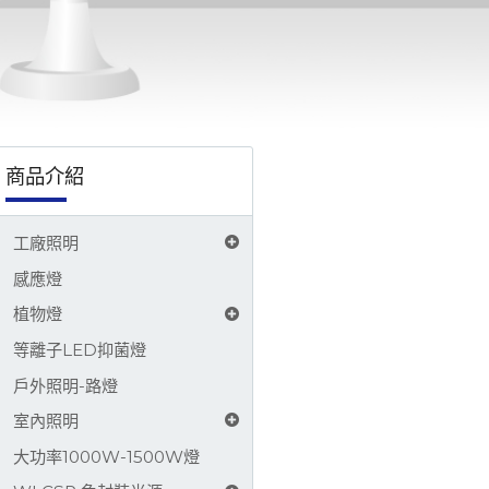
8-3333 將有專人為您服務，謝謝。馥珅是業界原創免封裝LED (WLCSP LED)、覆晶LED、
商品介紹
工廠照明
感應燈
植物燈
等離子LED抑菌燈
戶外照明-路燈
室內照明
大功率1000W-1500W燈