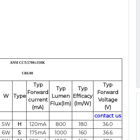
ANSI CCT:5700
±
350K
CRI:80
Typ
Typ
Typ
Typ
Forward
Forward
W
Type
Lumen
Efficacy
current
Voltage
Flux(lm)
(lm/W)
(mA)
(V)
contact us
5W
H
120mA
800
180
36.0
6W
S
175mA
1000
160
36.6