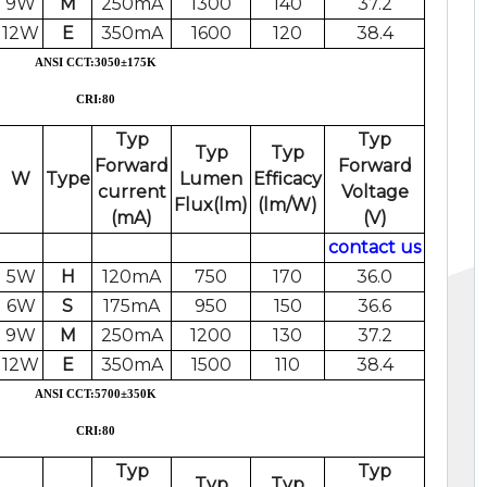
9W
M
250mA
1300
140
37.2
12W
E
350mA
1600
120
38.4
ANSI CCT:3050
±175
K
CRI:80
Typ
Typ
Typ
Typ
Forward
Forward
W
Type
Lumen
Efficacy
current
Voltage
Flux(lm)
(lm/W)
(mA)
(V)
contact us
5W
H
120mA
750
170
36.0
6W
S
175mA
950
150
36.6
9W
M
250mA
1200
130
37.2
12W
E
350mA
1500
110
38.4
ANSI CCT:5700
±
350K
CRI:80
Typ
Typ
Typ
Typ