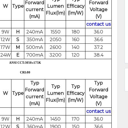
Forward
Forward
W
Type
Lumen
Efficacy
current
Voltage
Flux(lm)
(lm/W)
(mA)
(V)
contact us
9W
H
240mA
1550
180
36.0
12W
S
350mA
2050
160
36.6
17W
M
500mA
2600
140
37.2
24W
E
700mA
3200
120
38.4
ANSI CCT:3050
±175
K
CRI:80
Typ
Typ
Typ
Typ
Forward
Forward
W
Type
Lumen
Efficacy
current
Voltage
Flux(lm)
(lm/W)
(mA)
(V)
contact us
9W
H
240mA
1450
170
36.0
12W
S
360mA
1900
150
36.6