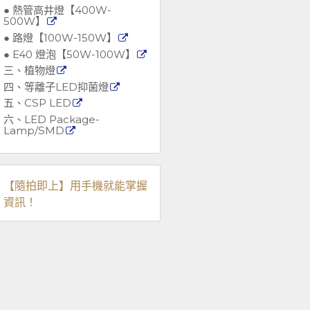
● 熱管高井燈【400W-
500W】
● 路燈【100W-150W】
● E40 燈泡【50W-100W】
三、植物燈
四、等離子LED抑菌燈
五、CSP LED
六、LED Package-
Lamp/SMD
【隨拍即上】用手機就能掌握
資訊！